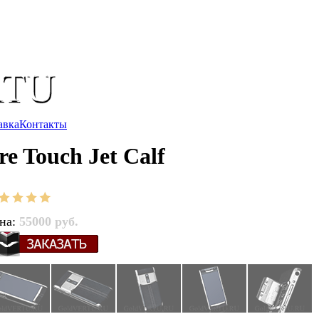
авка
Контакты
e Touch Jet Calf
на:
55000 руб.