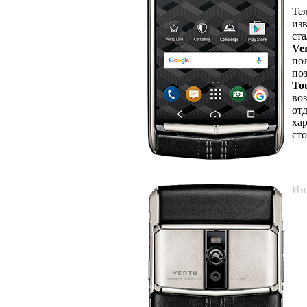
Те
из
ст
Ve
по
по
T
во
от
ха
ст
С
Ин