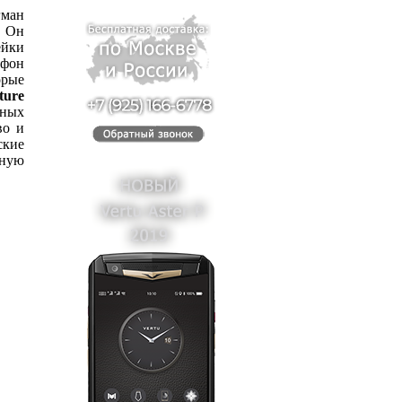
гман
. Он
ейки
тфон
рые
ture
ных
во и
кие
чную
LF