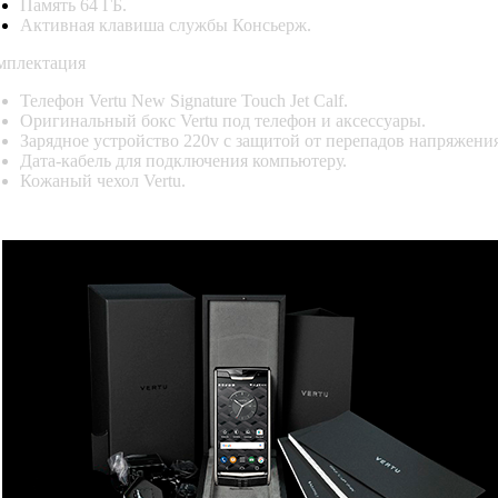
Память 64 ГБ.
Активная клавиша службы Консьерж.
мплектация
Телефон Vertu New Signature Touch Jet Calf.
Оригинальный бокс Vertu под телефон и аксессуары.
Зарядное устройство 220v с защитой от перепадов напряжения
Дата-кабель для подключения компьютеру.
Кожаный чехол Vertu
.