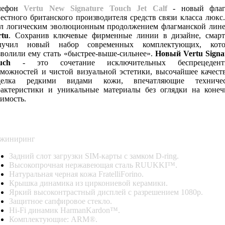
лефон
Vertu New Signature Touch Jet Calf
- новый фла
вестного британского производителя средств связи класса люкс
ал логическим эволюционным продолжением флагманской лин
rtu
. Сохранив ключевые фирменные линии в дизайне, смар
лучил новый набор современных комплектующих, кото
зволили ему стать «быстрее-выше-сильнее».
Новый Vertu Signa
ouch
- это сочетание исключительных беспрецедент
зможностей и чистой визуальной эстетики, высочайшее качест
делка редкими видами кожи, впечатляющие техничес
рактеристики и уникальные материалы без оглядки на коне
оимость.
ПЕЦИФИКАЦИЯ
VERTU NEW SIGNATURE TOUCH JET CA
жиниринг
Задний слот загрузки SIM-карты с замком D-ring.
Высокопрочная нержавеющая сталь RUUKKI™.
Натуральная черная кожа FratelliForino.
Крышка динамика из циркониевой керамики.
Яркий высоконтрастный дисплей с разрешением 1080p.
Защитное сапфировое стекло.
Hi-Fi динамик HarmanKardon™.
Комплектующие: ARM®.