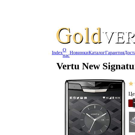
О
Index
Новинки
Каталог
Гарантия
Дост
нас
Vertu New Signatur
Це