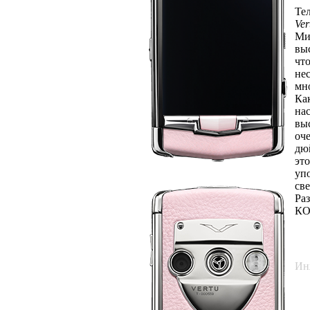
Те
Ver
Ми
вы
чт
не
мн
Ка
на
вы
оч
дю
эт
уп
св
Ра
КО
С
Ин