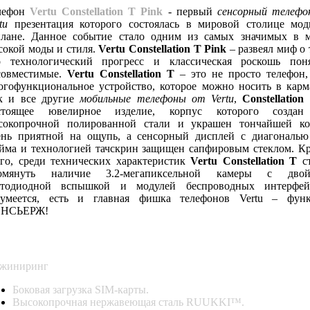
лефон
Vertu Constellation T Pink
- первый
сенсорный телефо
tu
презентация которого состоялась в мировой столице мо
лане. Данное событие стало одним из самых значимых в 
сокой моды и стиля.
Vertu Constellation T Pink
– развеял миф о 
о технологический прогресс и классическая роскошь пон
совместимые.
Vertu Constellation T
– это не просто телефон,
огофункциональное устройство, которое можно носить в карм
к и все другие
мобильные телефоны от Vertu
,
Constellation
стоящее ювелирное изделие, корпус которого создан
сокопрочной полированной стали и украшен тончайшей к
ень приятной на ощупь, а сенсорный дисплей с диагональю
йма и технологией тачскрин защищен сапфировым стеклом. К
ого, среди технических характеристик
Vertu Constellation T
ст
омянуть наличие 3.2-мегапиксельной камеры с двой
етодиодной вспышкой и модулей беспроводных интерфей
зумеется, есть и главная фишка телефонов Vertu – фун
НСЬЕРЖ!
ПЕЦИФИКАЦИЯ
VERTU CONSTELLATION T PINK
жиниринг
Боковая загрузка SIM-карты.
Высокопрочная нержавеющая сталь RUUKKI™.