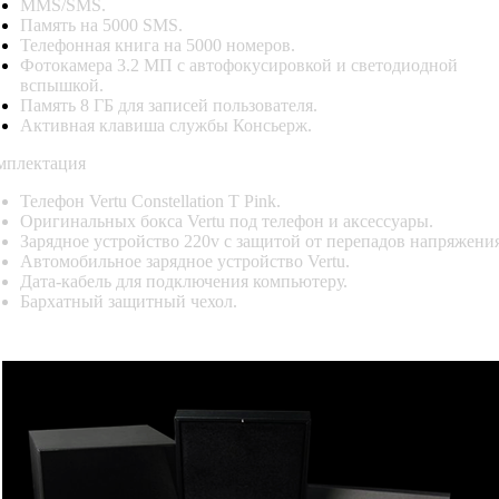
MMS/SMS.
Память на 5000 SMS.
Телефонная книга на 5000 номеров.
Фотокамера 3.2 МП с автофокусировкой и светодиодной
вспышкой.
Память 8 ГБ для записей пользователя.
Активная клавиша службы Консьерж.
мплектация
Телефон Vertu Constellation T Pink.
Оригинальных бокса Vertu под телефон и аксессуары.
Зарядное устройство 220v с защитой от перепадов напряжения
Автомобильное зарядное устройство Vertu.
Дата-кабель для подключения компьютеру.
Бархатный защитный чехол
.