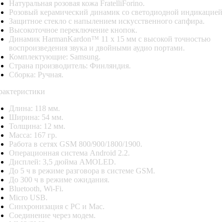
Натуральная розовая кожа FratelliForino.
Розовый керамический динамик со светодиодной индикацией
Защитное стекло с напылением искусственного сапфира.
Высокоточное переключение кнопок.
Динамик HarmanKardon™ 11 х 15 мм c высокой точностью
воспроизведения звука и двойными аудио портами.
Комплектующие: Samsung.
Страна производитель: Финляндия.
Сборка: Ручная.
рактеристики
Длина: 118 мм.
Ширина: 54 мм.
Толщина: 12 мм.
Масса: 167 гр.
Работа в сетях GSM 800/900/1800/1900.
Операционная система Android 2.2.
Дисплей: 3,5 дюйма AMOLED.
До 5 ч в режиме разговора в системе GSM.
До 300 ч в режиме ожидания.
Bluetooth, Wi-Fi.
Micro USB.
Синхронизация с PC и Mac.
Соединение через модем.