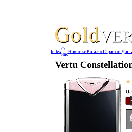
О
Index
Новинки
Каталог
Гарантия
Дост
нас
Vertu Constellatio
Це