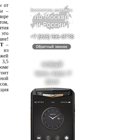
н
от
ды –
мире
том,
ятия
 это
ане!
 T
–
 из
ожей
 3,5
роме
оит
ной
сов.
кция