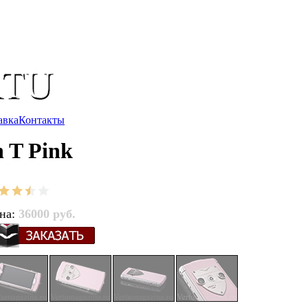
авка
Контакты
n T Pink
на:
36000 руб.