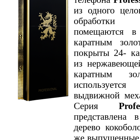
из одного цело
обработки 
помещаются в
каратным золо
покрыты 24- ка
из нержавеюще
каратным зо
используется
выдвижной мех
Серия
Pro
представлена 
дерево кокобол
же выпущенные