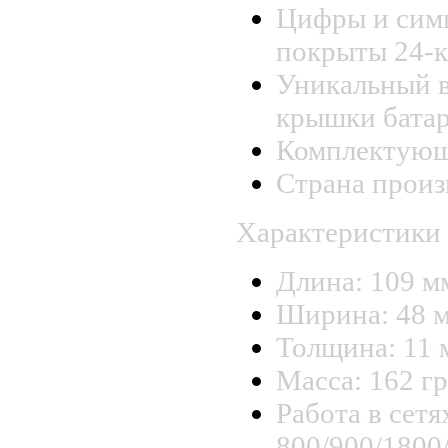
Цифры и сим
покрыты 24-к
Уникальный 
крышки батар
Комплектующи
Страна произ
Характеристики
Длина: 109 м
Ширина: 48 м
Толщина: 11 
Масса: 162 гр
Работа в сет
800/900/180