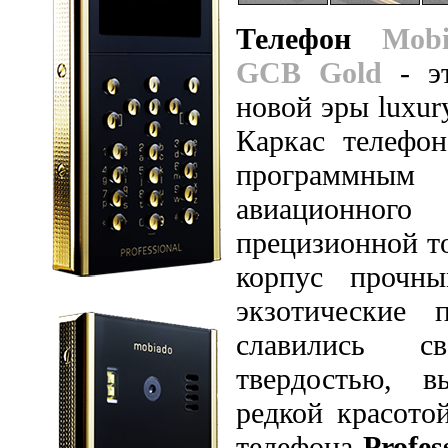
Телефон
Mobi
GCB Gold
- э
новой эры luxu
Каркас телефон
программны
авиационн
прецизионной то
корпус прочн
экзотические 
славились св
твердостью, 
редкой красото
телефона
Profe