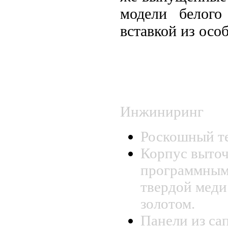
модели белого
вставкой из осо
СПЕЦИФ
PROFESSIONAL
Инжиниринг
Роскошный те
Корпус выточ
программным
твердой меди
золотом.
Панели из са