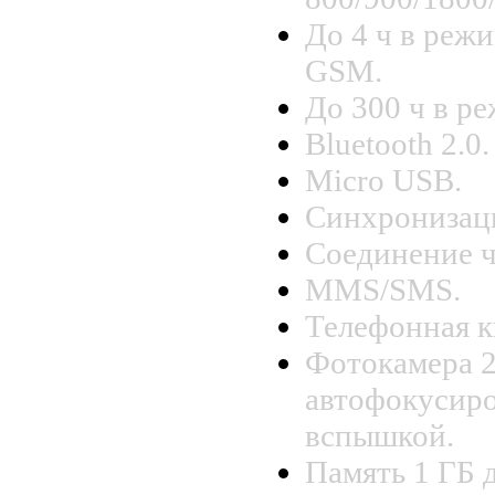
До 4 ч в режи
GSM.
До 300 ч в р
Bluetooth 2.0.
Micro USB.
Синхронизаци
Соединение ч
MMS/SMS.
Телефонная к
Фотокамера 
автофокусиро
вспышкой.
Память 1 ГБ 