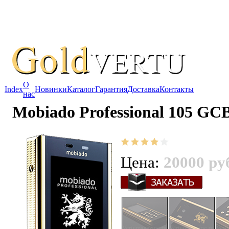
О
Index
Новинки
Каталог
Гарантия
Доставка
Контакты
нас
Mobiado Professional 105 GC
Цена:
20000 ру