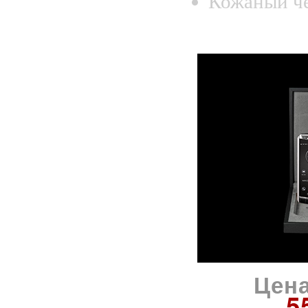
Кожаный че
Цена
5