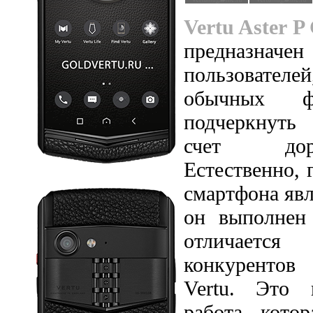
Vertu Aster P
предназначен
пользователей
обычных ф
подчеркнуть
счет доро
Естественно,
смартфона явл
он выполнен
отличается
конкурентов
Vertu. Это 
работа, кото