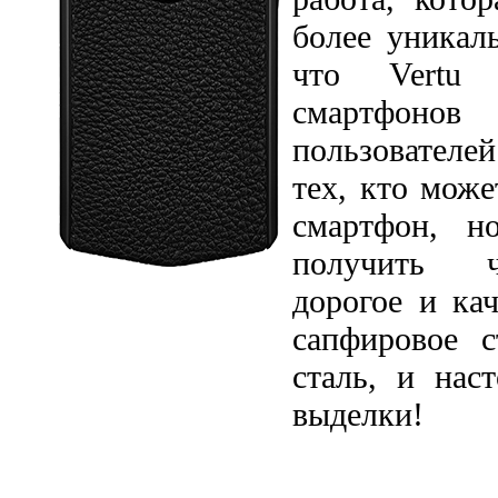
более уникал
что Vertu 
смартфонов
пользователе
тех, кто може
смартфон, н
получить ч
дорогое и кач
сапфировое 
сталь, и нас
выделки!
СПЕЦИФИК