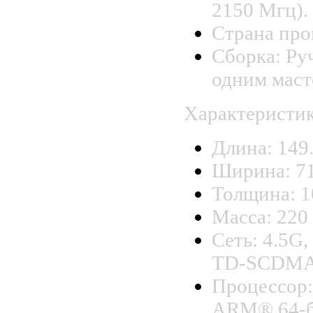
2150 Мгц).
Страна про
Сборка: Ру
одним маст
Характеристи
Длина: 149
Ширина: 71
Толщина: 1
Масса: 220 
Сеть: 4.5
TD-SCDMA
Процессор:
ARM® 64-би