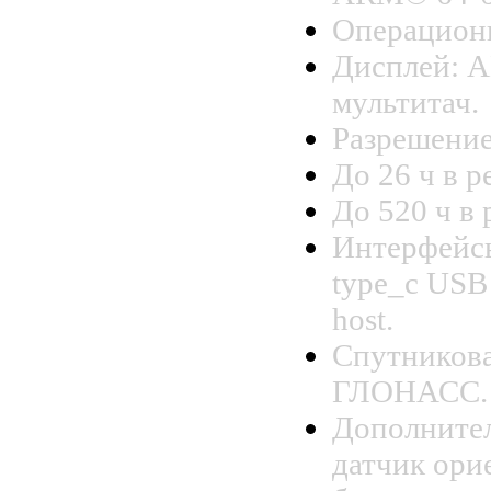
Операционн
Дисплей: 
мультитач.
Разрешение
До 26 ч в р
До 520 ч в
Интерфейсы
type_c USB
host.
Спутникова
ГЛОНАСС.
Дополнител
датчик ори