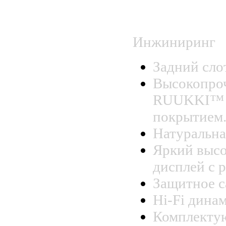
2019
Инжиниринг
Задний сло
Высокопро
RUUKKI™ с
покрытием
Натуральная
Яркий выс
дисплей с 
Защитное с
Hi-Fi дина
Комплекту