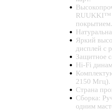
Высокопро
RUUKKI™ с
покрытием
Натуральная
Яркий выс
дисплей с 
Защитное с
Hi-Fi дина
Комплекту
2150 Мгц).
Страна про
Сборка: Ру
одним маст