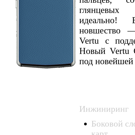
глянцевых 
идеально! 
новшество —
Vertu с подд
Новый Vertu C
под новейшей 
СПЕЦИ
CONSTELLAT
Инжиниринг
Боковой сл
карт.