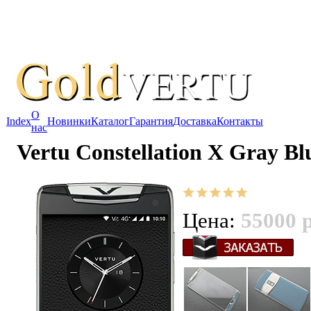
О
Index
Новинки
Каталог
Гарантия
Доставка
Контакты
нас
Vertu Constellation X Gray Bl
Цена:
55000 