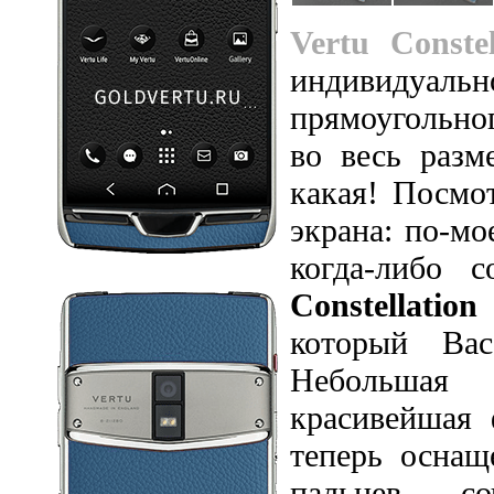
Vertu Conste
индивидуал
прямоугольно
во весь раз
какая! Посмо
экрана: по-мо
когда-либо 
Constellatio
который Вас
Небольшая
красивейшая 
теперь оснащ
пальцев, с