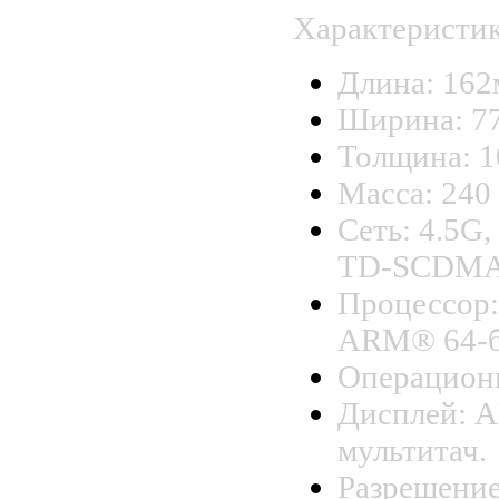
Характеристи
Длина: 162
Ширина: 77
Толщина: 1
Масса: 240 
Сеть: 4.5
TD-SCDMA
Процессор:
ARM® 64-би
Операционн
Дисплей: 
мультитач.
Разрешение