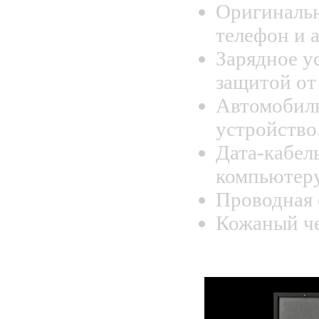
Оригинальн
телефон и 
Зарядное у
защитой от
Автомобиль
устройство
Дата-кабел
компьютеру
Проводная 
Кожаный че