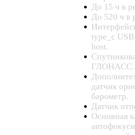
До 15 ч в р
До 520 ч в
Интерфейсы
type_c USB
host.
Спутникова
ГЛОНАСС.
Дополнител
датчик ори
барометр.
Датчик отп
Основная к
автофокуси