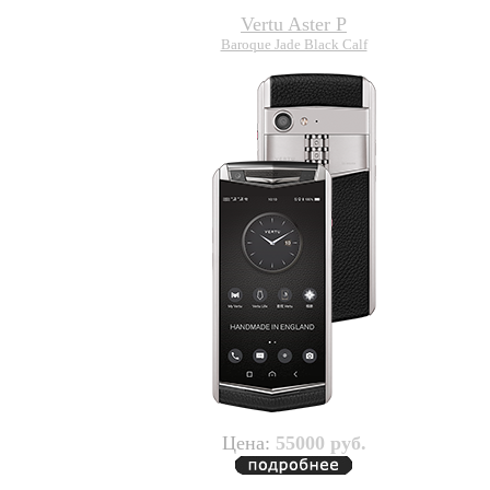
Vertu Aster P
Baroque Jade Black Calf
Цена:
55000 руб.