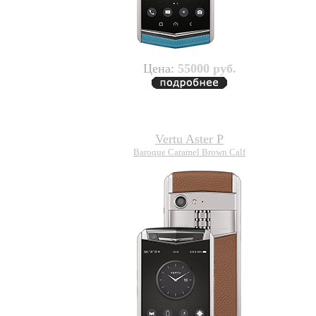
Цена:
55000 руб.
Vertu Aster P
Baroque Caramel Brown Calf