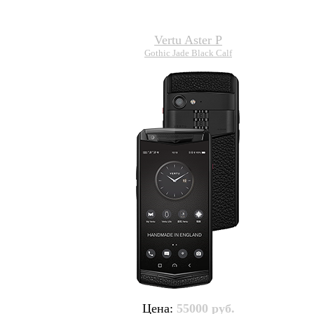
Vertu Aster P
Gothic Jade Black Calf
Цена:
55000 руб.