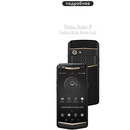
Vertu Aster P
Gothic BLK Screw Calf