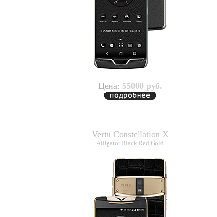
Цена:
55000 руб.
Vertu Constellation X
Alligator Black Red Gold