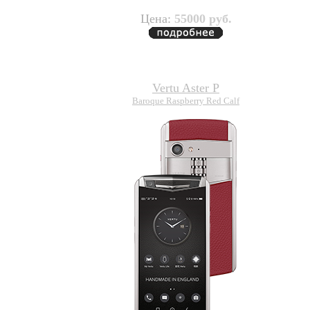
Цена:
55000 руб.
Vertu Aster P
Baroque Raspberry Red Calf